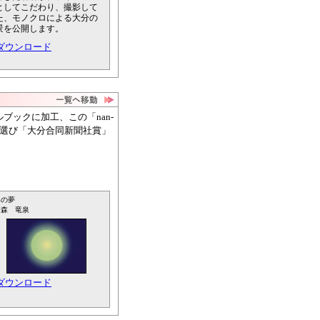
としてこだわり、撮影して
た、モノクロによる大分の
景を公開します。
ダウンロード
ックに加工、この「nan-
を選び「大分合同新聞社賞」
界の夢
：森 竜泉
ダウンロード