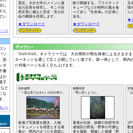
震災。大分大学がメインに過
館で開催する。プラスチック
文
信し
去の災害を研究し、今こそ自
キューブなどが材料の風を食
穏
そん
然災害に備えた安全・安心社
べて歩く〝生命体〟の正体に
ら
てい
会の構築を目指します。
迫る。
★
★ダウンロード
★ダウンロード
 >>
コン
パソ
「NAN-NAN」ギャラリーでは、大分県民や県出身者によるさまざ
、急
ターネットを通じて広く公開していく場です。第一弾として、県内
ンタ
た特集ページを近く立ち上げます。
子書
はか
電子
クなど
石松健男
後藤幸彦
宮
「一度は見ておきたい大分の祭り」
「野に咲くように」
「
にな
す。
 >>
各地で写真展を開き、人物、
著者が以前、故郷の別府市内
1
ドキュメントを得意とする著
成地区の野花・野草の可憐な
数
者が、県内のまつりを題材に
姿を撮影、開催した個展「野
し