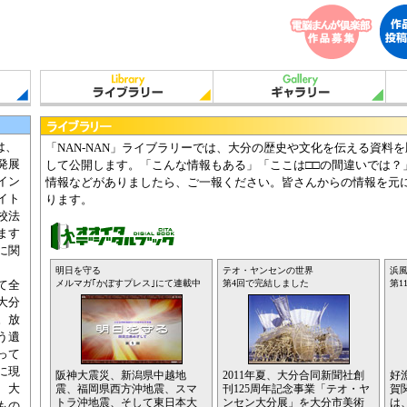
は、
「NAN-NAN」ライブラリーでは、大分の歴史や文化を伝える資料
発展
して公開します。「こんな情報もある」「ここは□□の間違いでは？
イン
情報などがありましたら、ご一報ください。皆さんからの情報を元
イト
ります。
校法
ます
に関
明日を守る
テオ・ヤンセンの世界
浜風
メルマガ｢かぼすプレス｣にて連載中
第4回で完結しました
第1
て全
大分
。放
う遺
って
に現
阪神大震災、新潟県中越地
2011年夏、大分合同新聞社創
好
、大
震、福岡県西方沖地震、スマ
刊125周年記念事業「テオ・ヤ
賀
トラ沖地震、そして東日本大
ンセン大分展」を大分市美術
は
もの