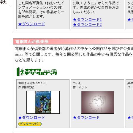
した同名写真集（おおいたイ
に咲くように」からの作品で
ク
ンフォメーションハウス刊）
す。内成の豊かな自然をお楽
き
を05年発表。その作品から一
しみください。
風
部を紹介します。
★ダウンロード1
★
★ダウンロード
★ダウンロード2
電網まんが倶楽部の選者が応募作品の中から公開作品を選びデジタルブ
nan」等で公開します。毎年１回公開した作品の中から優秀な作品
などを贈ります。
連載まんがMAMARS
ついし
異
作:岡部成敏
作：ポテト
作
★ダウンロード
★ダウンロード
★