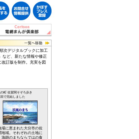
を順次デジタルブックに加工
」など、新たな情報や修正
に改訂版を制作。充実を図
の町 佐賀関そぞろ歩き
1回で完結しました
漁場に恵まれた大分市の佐
関地域。それぞれの土地に
、漁師のまちならではの食