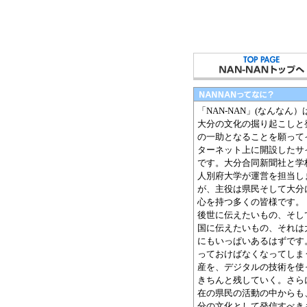
「NAN-NAN」(なんなん）
大分の文化の掘り起こしと
の一助となることを願って
ターネット上に開設したサ
です。大分合同新聞社と学
人別府大学が運営を担当し
が、主役は県民そして大分
心を持つ多くの皆様です。
後世に伝えたいもの、そし
国に伝えたいもの、それは
にもいっぱいあるはずです
っておけばなくなってしま
産を、デジタルの技術を使
きちんと残していく。さら
在の県民の活動の中からも
分の文化として発信すべき