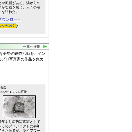
化や風習がある。浜からの
やかな風を感じ、人々の暮
しを訪ねた。
ダウンロード
まな分野の創作活動を、イン
のプロ写真家の作品を集め
地泰彦
おおいたモノクロ百景」
971年より広告写真家として
多くのプロジェクトに参加
てきた著者が、ライフワー